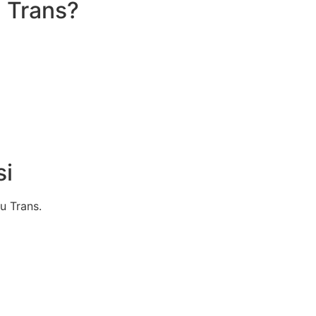
 Trans?
si
u Trans.