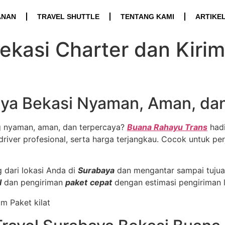
ANAN
TRAVEL SHUTTLE
TENTANG KAMI
ARTIKE
ekasi Charter dan Kirim
aya Bekasi Nyaman, Aman, da
 nyaman, aman, dan terpercaya?
Buana Rahayu Trans
hadi
iver profesional, serta harga terjangkau. Cocok untuk perja
 dari lokasi Anda di
Surabaya
dan mengantar sampai tujua
l
dan pengiriman
paket
cepat
dengan estimasi pengiriman 