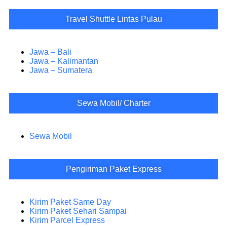
Travel Shuttle Lintas Pulau
Jawa – Bali
Jawa – Kalimantan
Jawa – Sumatera
Sewa Mobil/ Charter
Sewa Mobil
Pengiriman Paket Express
Kirim Paket Same Day
Kirim Paket Sehari Sampai
Kirim Parcel Express