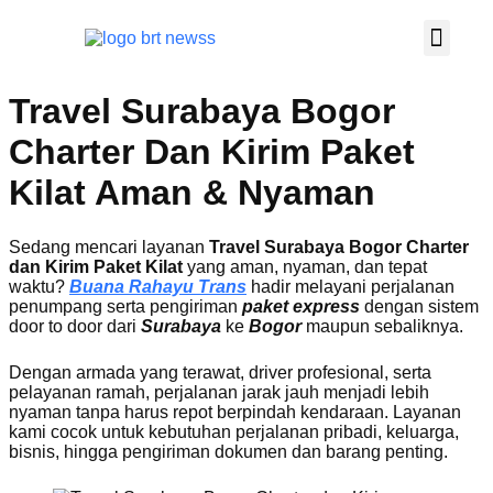
TRAVEL SHUTTL
TENTANG KAMI
HUBUNGI KAMI
Travel Surabaya Bogor
Charter Dan Kirim Paket
Kilat Aman & Nyaman
Sedang mencari layanan
Travel Surabaya Bogor Charter
dan Kirim Paket Kilat
yang aman, nyaman, dan tepat
waktu?
Buana Rahayu Trans
hadir melayani perjalanan
penumpang serta pengiriman
paket express
dengan sistem
door to door dari
Surabaya
ke
Bogor
maupun sebaliknya.
Dengan armada yang terawat, driver profesional, serta
pelayanan ramah, perjalanan jarak jauh menjadi lebih
nyaman tanpa harus repot berpindah kendaraan. Layanan
kami cocok untuk kebutuhan perjalanan pribadi, keluarga,
bisnis, hingga pengiriman dokumen dan barang penting.