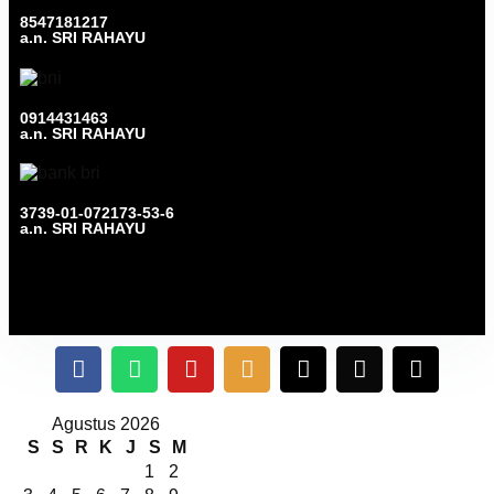
8547181217
a.n. SRI RAHAYU
0914431463
a.n. SRI RAHAYU
3739-01-072173-53-6
a.n. SRI RAHAYU
Agustus 2026
S
S
R
K
J
S
M
1
2