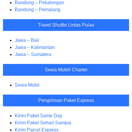
Bandung – Pekalongan
Bandung – Pemalang
Travel Shuttle Lintas Pulau
Jawa – Bali
Jawa – Kalimantan
Jawa – Sumatera
Sewa Mobil/ Charter
Sewa Mobil
Pengiriman Paket Express
Kirim Paket Same Day
Kirim Paket Sehari Sampai
Kirim Parcel Express