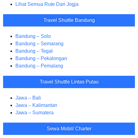
Lihat Semua Rute Dari Jogja
Travel Shuttle Bandung
Bandung – Solo
Bandung – Semarang
Bandung – Tegal
Bandung – Pekalongan
Bandung – Pemalang
Travel Shuttle Lintas Pulau
Jawa – Bali
Jawa – Kalimantan
Jawa – Sumatera
Sewa Mobil/ Charter