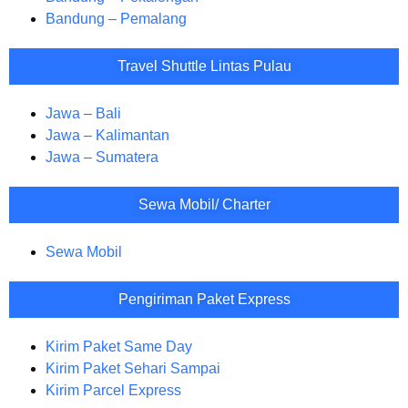
Bandung – Pemalang
Travel Shuttle Lintas Pulau
Jawa – Bali
Jawa – Kalimantan
Jawa – Sumatera
Sewa Mobil/ Charter
Sewa Mobil
Pengiriman Paket Express
Kirim Paket Same Day
Kirim Paket Sehari Sampai
Kirim Parcel Express